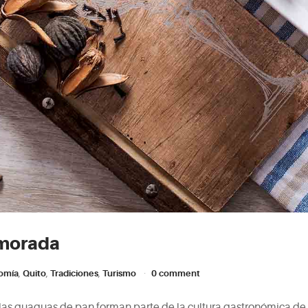
 morada
omía
,
Quito
,
Tradiciones
,
Turismo
0 comment
 las guaguas de pan forman parte de la cultura gastronómica de 