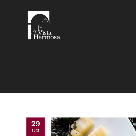
29
Oct